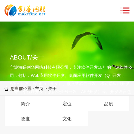
ABOUT/关于
宁波海曙创华网络科技有限公司，专注软件开发15年的宁波软件公
司，包括：Web应用软件开发、桌面应用软件开发（QT开发，
WPF 开发，Winform 开发）、嵌入式软件开发、移动端应用开发
您当前位置>
主页
>
关于
（微信小程序开发，微信公众号开发，APP开发）等。开发语言包
括C#,Java，PHP,C++,QT,Python等。
简介
定位
品质
态度
文化