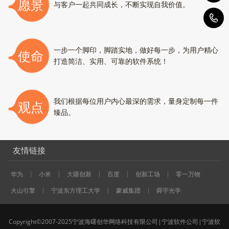
愿景
与客户一起共同成长，不断实现自我价值。
5
一步一个脚印，脚踏实地，做好每一步，为用户精心
使命
打造简洁、实用、可靠的软件系统！
我们根据每位用户内心最深的需求，量身定制每一件
观点
臻品。
友情链接
华为
小米
大疆创新
百度
创新工场
零一万物
火山引擎
宁波东方理工大学
豪威集团
舜宇光学
Copyright©2007-2025宁波海曙创华网络科技有限公司|宁波软件公司|宁波软