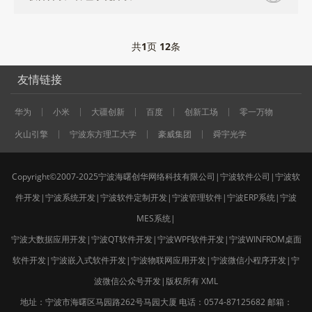
共
1
页
12
条
友情链接
华为
小米
大疆创新
百度
创新工场
零一万物
火山引擎
宁波东方理工大学
豪威集团
舜宇光学
Copyright©2007-2025宁波海曙创华网络科技有限公司|宁波软件公司|宁波软
件开发|宁波系统开发|宁波软件定制开发|宁波管理软件|宁波ERP系统|宁波
MES系统|
宁波大数据应用开发|宁波QT软件开发|宁波WPF软件开发|宁波WINFROM桌面
软件开发|宁波嵌入式软件开发|宁波物联网应用开发|宁波微信小程序开发|宁
波微信公众号开发|版权所有
XML
地址：宁波市海曙区马园路262号马园大厦 电话：0574-87125682 邮箱：